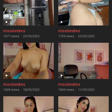
misslondres
misslondres
1677 views
·
20/05/2023
1739 views
·
20/05/2023
misslondres
misslondres
1628 views
·
18/05/2023
1669 views
·
11/05/2023