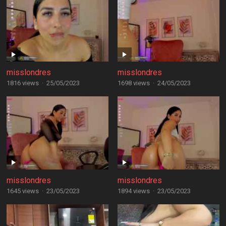
misslondres
misslondres
1816 views
·
25/05/2023
1698 views
·
24/05/2023
misslondres
misslondres
1645 views
·
23/05/2023
1894 views
·
23/05/2023