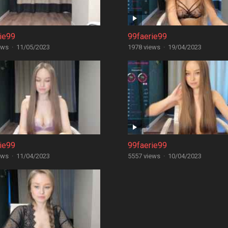
ie99
99faerie99
ews
·
11/05/2023
1978 views
·
19/04/2023
ie99
99faerie99
ews
·
11/04/2023
5557 views
·
10/04/2023