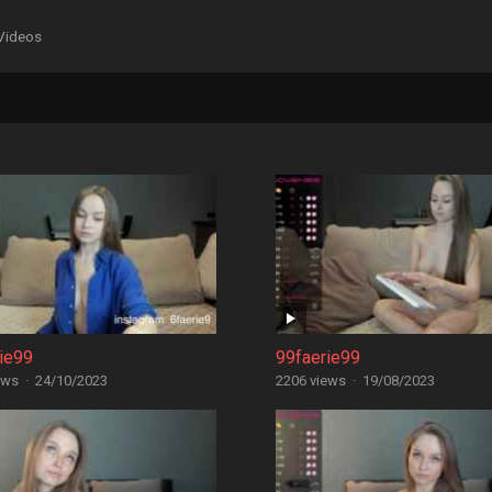
Videos
ie99
99faerie99
ews
·
24/10/2023
2206 views
·
19/08/2023