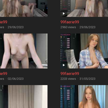
ie99
99faerie99
ews
·
29/06/2023
2960 views
·
29/06/2023
ie99
99faerie99
ews
·
02/06/2023
2203 views
·
31/05/2023