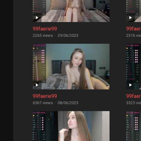
99faerie99
99faer
2265 views
·
29/06/2023
2316 vi
99faerie99
99faer
6567 views
·
08/06/2023
3325 vi