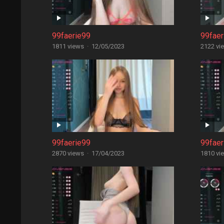
99faerie99
99faer
1811 views
·
12/05/2023
2122 vi
99faerie99
99faer
2870 views
·
17/04/2023
1810 vi