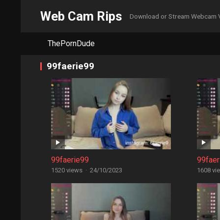
Web Cam Rips
Download or Stream Webcam 
ThePornDude
99faerie99
99faerie99
99faer
1520 views
·
24/10/2023
1608 vi